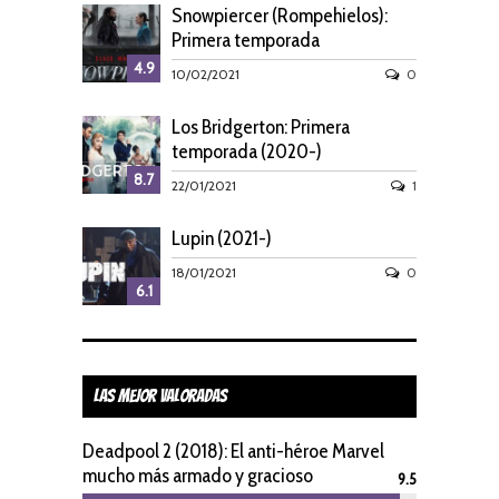
Snowpiercer (Rompehielos):
Primera temporada
4.9
10/02/2021
0
Los Bridgerton: Primera
temporada (2020-)
8.7
22/01/2021
1
Lupin (2021-)
18/01/2021
0
6.1
Las Mejor Valoradas
Deadpool 2 (2018): El anti-héroe Marvel
mucho más armado y gracioso
9.5