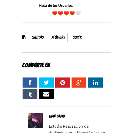
Nota de los Usuarios:
3.88
(
2
votes)
Criticas
Películas
Slider
COMPARTE EN
Lidia Sabio
Estudié Realización de
Audiovisuales y Espectáculos en