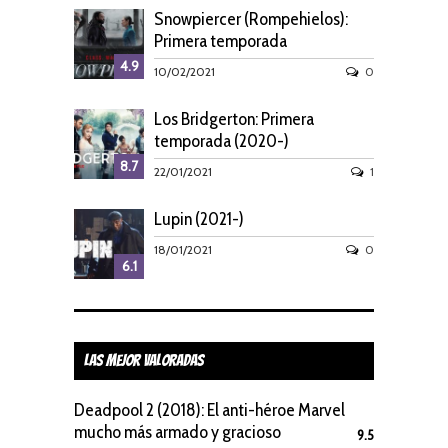
Snowpiercer (Rompehielos):
Primera temporada
4.9
10/02/2021
0
Los Bridgerton: Primera
temporada (2020-)
8.7
22/01/2021
1
Lupin (2021-)
18/01/2021
0
6.1
Las Mejor Valoradas
Deadpool 2 (2018): El anti-héroe Marvel
mucho más armado y gracioso
9.5