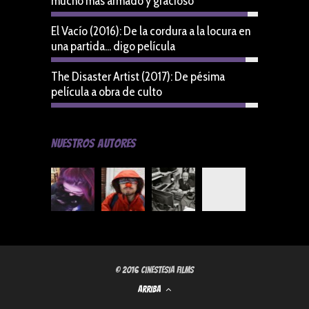
mucho más armado y gracioso
9.5
El Vacío (2016): De la cordura a la locura en
una partida... digo película
9.4
The Disaster Artist (2017): De pésima
película a obra de culto
9.4
Nuestros Autores
© 2016 Cinestesia Films
ARRIBA