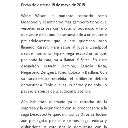
Fecha de estreno
18 de mayo de 2018
Wade Wilson, el mutante conocido como
Deadpool y el antihéroe más gamberro tiene que
vérselas esta vez con Cable. El poderoso villano
que viene del futuro, ha secuestrado a un mutante
pre-adolescente que quiere quemarlo todo
llamado Russell. Para salvar al joven, Deadpool
decide montar un hiper-mega escuadrón al que,
por toda la cara, va a llamar X-Force. En este
escuadrón estarán Domino, Estrella Rota,
Negasonic, Zeitgeist, Yukio, Coloso y Bedlam. Con
su característica rebeldía, el antihéroe deberá
demostrar a Cable que es un héroe y no solo un
payaso en busca de la autocomplacencia.
Aún habiendo quemado ya el cartucho de la
sorpresa y la originalidad con su predecesora, a la
saga Deadpool le quedan muchos 0tros cartuchos
aún por agotar para que se nos haga tediosa y
disfuncional y esto nos lo demuestra con la