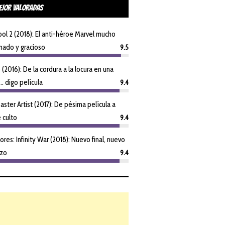
ejor Valoradas
l 2 (2018): El anti-héroe Marvel mucho
mado y gracioso
9.5
o (2016): De la cordura a la locura en una
.. digo película
9.4
aster Artist (2017): De pésima película a
 culto
9.4
res: Infinity War (2018): Nuevo final, nuevo
zo
9.4