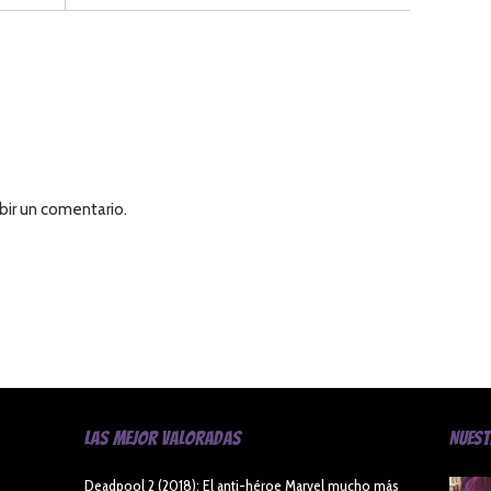
bir un comentario.
Las Mejor Valoradas
Nues
Deadpool 2 (2018): El anti-héroe Marvel mucho más