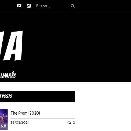
ALMARÉS
t Posts
The Prom (2020)
28/02/2021
2
6.8