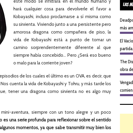
este modo se infiltrará en el mundo humano y
Las M
hará cualquier cosa para devolverle el favor a
Kobayashi, incluso proclamarse a sí misma como
Deadpoo
su sirvienta. Viviendo junto a una persistente pero
más ar
amorosa dragona como compañera de piso, la
vida de Kobayashi está a punto de tomar un
El Vací
camino sorprendentemente diferente al que
partida.
siempre había concebido… Pero ¿Será eso bueno
The Dis
o malo para la corriente joven?
obra de
pisodios de los cuales el último es un OVA, es decir, que
Vengado
 Nos cuenta la vida de Kobayashi y Tohru, y más tarde los
comien
que, tener una dragona como sirvienta no es algo muy
a mini-aventura, siempre con un tono alegre y un poco
o es una serie profunda para reflexionar sobre el sentido
en algunos momentos, ya que sabe transmitir muy bien los