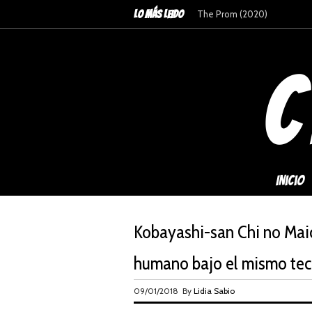
LO MÁS LEIDO
Anne with an "E": Temporada
Inicio
Kobayashi-san Chi no Maid
humano bajo el mismo te
09/01/2018 By
Lidia Sabio