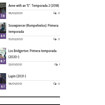
Anne with an "E": Temporada 2 (2018)
18/02/2021
0
7.8
Snowpiercer (Rompehielos): Primera
temporada
4.9
10/02/2021
0
Los Bridgerton: Primera temporada
(2020-)
8.7
22/01/2021
1
Lupin (2021-)
18/01/2021
0
6.1