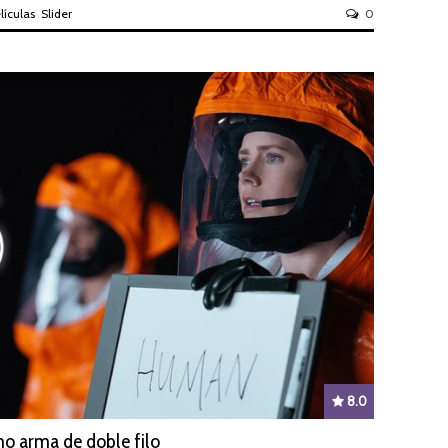
lículas
Slider
0
8.0
mo arma de doble filo