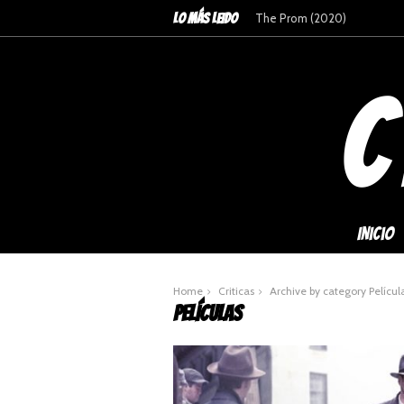
LO MÁS LEIDO
Anne with an "E": Temporada
Inicio
Home
Criticas
Archive by category Películ
PELÍCULAS