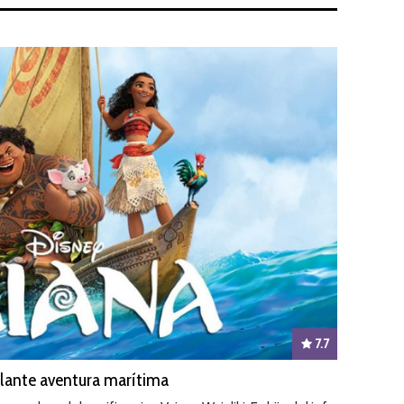
7.7
illante aventura marítima