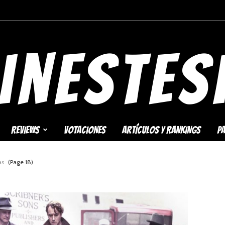
 2 (2018)
REVIEWS
VOTACIONES
ARTÍCULOS Y RANKINGS
P
as
(Page 18)